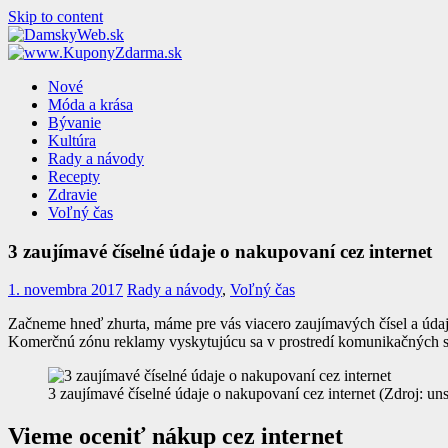
Skip to content
Nové
Móda a krása
Bývanie
Kultúra
Rady a návody
Recepty
Zdravie
Voľný čas
3 zaujímavé číselné údaje o nakupovaní cez internet
1. novembra 2017
Rady a návody
,
Voľný čas
Začneme hneď zhurta, máme pre vás viacero zaujímavých čísel a údaj
Komerčnú zónu reklamy vyskytujúcu sa v prostredí komunikačných si
3 zaujímavé číselné údaje o nakupovaní cez internet (Zdroj: un
Vieme oceniť nákup cez internet