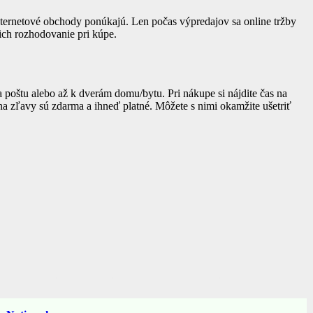
internetové obchody ponúkajú. Len počas výpredajov sa online tržby
ich rozhodovanie pri kúpe.
poštu alebo až k dverám domu/bytu. Pri nákupe si nájdite čas na
a zľavy sú zdarma a ihneď platné. Môžete s nimi okamžite ušetriť