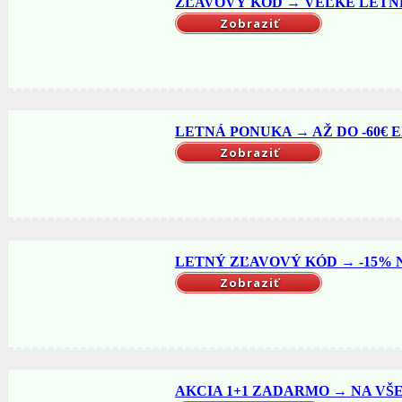
ZĽAVOVÝ KÓD → VEĽKÉ LETNÉ 
Zobraziť
LETNÁ PONUKA → AŽ DO -60€ EX
Zobraziť
LETNÝ ZĽAVOVÝ KÓD → -15% NA
Zobraziť
AKCIA 1+1 ZADARMO → NA VŠET