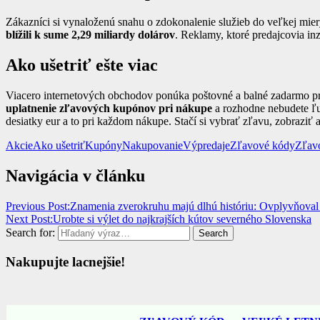
Zákazníci si vynaloženú snahu o zdokonalenie služieb do veľkej mie
blížili k sume 2,29 miliardy dolárov
. Reklamy, ktoré predajcovia in
Ako ušetriť ešte viac
Viacero internetových obchodov ponúka poštovné a balné zadarmo pri 
uplatnenie zľavových kupónov pri nákupe
a rozhodne nebudete ľu
desiatky eur a to pri každom nákupe. Stačí si vybrať zľavu, zobraziť 
Akcie
Ako ušetriť
Kupóny
Nakupovanie
Výpredaje
Zľavové kódy
Zľav
Navigácia v článku
Previous Post:
Znamenia zverokruhu majú dlhú históriu: Ovplyvňoval 
Next Post:
Urobte si výlet do najkrajších kútov severného Slovenska
Search for:
Search
Nakupujte lacnejšie!