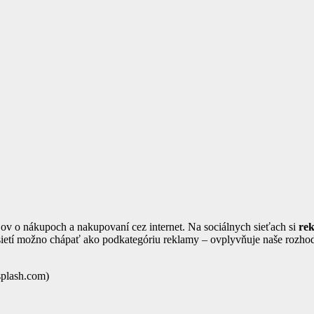
ov o nákupoch a nakupovaní cez internet. Na sociálnych sieťach si
re
etí možno chápať ako podkategóriu reklamy – ovplyvňuje naše rozhod
splash.com)