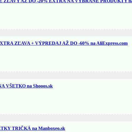
ZĽAVY AŽ DO -20% EXTRA NA VYBRANÉ PRODUKTY na N
TRA ZĽAVA + VÝPREDAJ AŽ DO -60% na AliExpress.com
 VŠETKO na Shooos.sk
KY TRIČKÁ na Manboxeo.sk