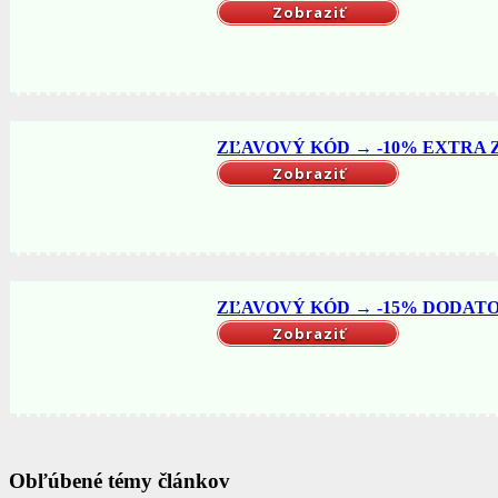
Zobraziť
ZĽAVOVÝ KÓD → -10% EXTRA ZĽ
Zobraziť
ZĽAVOVÝ KÓD → -15% DODATO
Zobraziť
Obľúbené témy článkov