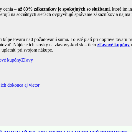
ry cenia –
až 83% zákazníkov je spokojných so službami
, ktoré im 
zerujú na sociálnych sieťach ovplyvňujú správanie zákazníkov a najmä 
kúpe tovaru nad požadovanú sumu. To isté platí pri doprave tovaru na 
tovať. Nájdete ich stovky na zlavovy-kod.sk – tieto
zľavové kupóny
n
a uplatniť pri svojom nákupe.
ové kupóny
Zľavy
ich dokonca aj vietor