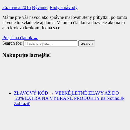
26. marca 2016
Bývanie
,
Rady a návody
Máme pre vás návod ako správne maľovať steny príbytku, po tomto
návode to zvládnete aj doma. V tomto článku sa dozviete ako na to
a to krok za krokom. Jedná sa o
Prejsť na článok →
Search for:
Search
Nakupujte lacnejšie!
ZĽAVOVÝ KÓD → VEĽKÉ LETNÉ ZĽAVY AŽ DO
-20% EXTRA NA VYBRANÉ PRODUKTY na Notino.sk
Zobraziť