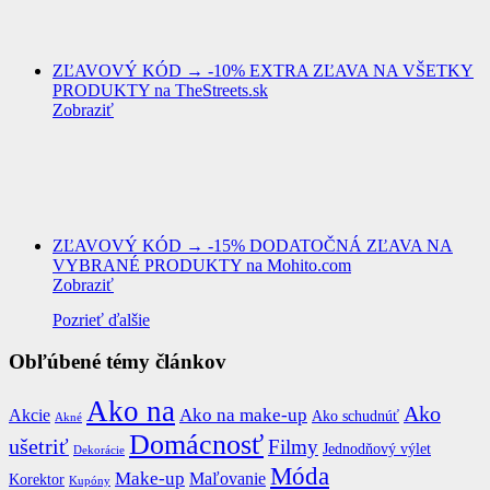
ZĽAVOVÝ KÓD → -10% EXTRA ZĽAVA NA VŠETKY
PRODUKTY na TheStreets.sk
Zobraziť
ZĽAVOVÝ KÓD → -15% DODATOČNÁ ZĽAVA NA
VYBRANÉ PRODUKTY na Mohito.com
Zobraziť
Pozrieť ďalšie
Obľúbené témy článkov
Ako na
Ako
Ako na make-up
Akcie
Ako schudnúť
Akné
Domácnosť
ušetriť
Filmy
Jednodňový výlet
Dekorácie
Móda
Make-up
Maľovanie
Korektor
Kupóny