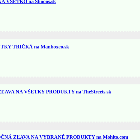
 VŠETKO na Shooos.sk
KY TRIČKÁ na Manboxeo.sk
AVA NA VŠETKY PRODUKTY na TheStreets.sk
ČNÁ ZĽAVA NA VYBRANÉ PRODUKTY na Mohito.com