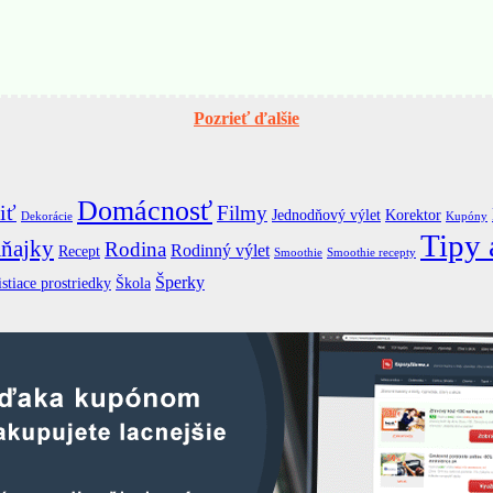
Pozrieť ďalšie
Domácnosť
iť
Filmy
Jednodňový výlet
Korektor
Dekorácie
Kupóny
Tipy 
ňajky
Rodina
Rodinný výlet
Recept
Smoothie
Smoothie recepty
Šperky
istiace prostriedky
Škola