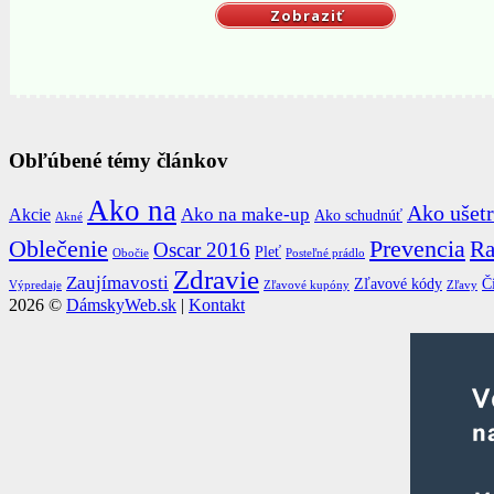
Zobraziť
Obľúbené témy článkov
Ako na
Ako ušetr
Ako na make-up
Akcie
Ako schudnúť
Akné
Oblečenie
Prevencia
Ra
Oscar 2016
Pleť
Obočie
Posteľné prádlo
Zdravie
Zaujímavosti
Zľavové kódy
Č
Výpredaje
Zľavové kupóny
Zľavy
2026 ©
DámskyWeb.sk
|
Kontakt