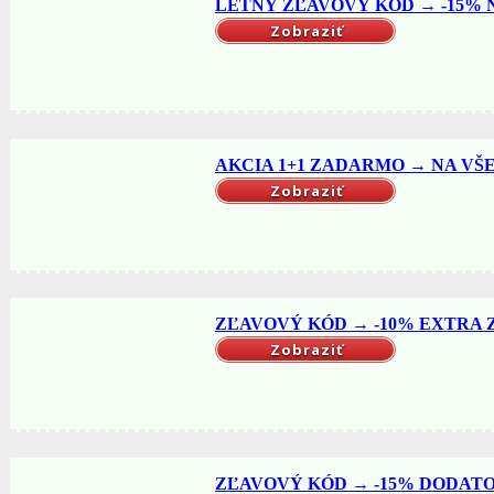
LETNÝ ZĽAVOVÝ KÓD → -15% NA
Zobraziť
AKCIA 1+1 ZADARMO → NA VŠET
Zobraziť
ZĽAVOVÝ KÓD → -10% EXTRA ZĽ
Zobraziť
ZĽAVOVÝ KÓD → -15% DODATO