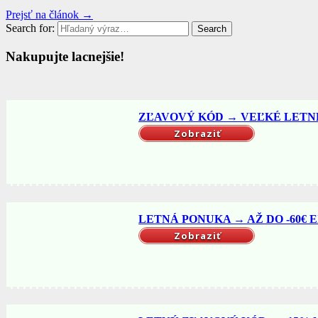
Prejsť na článok →
Search for:
Search
Nakupujte lacnejšie!
ZĽAVOVÝ KÓD → VEĽKÉ LETNÉ 
Zobraziť
LETNÁ PONUKA → AŽ DO -60€ EX
Zobraziť