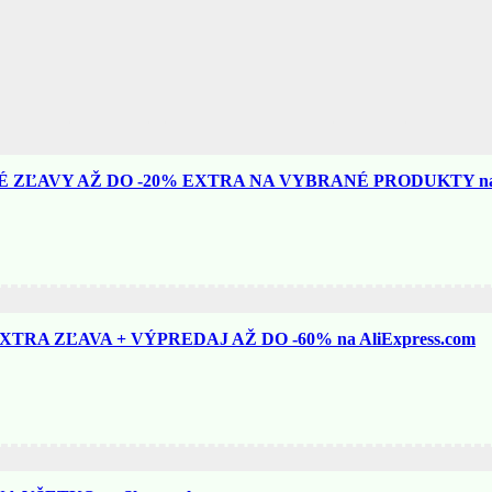
ZĽAVY AŽ DO -20% EXTRA NA VYBRANÉ PRODUKTY na N
TRA ZĽAVA + VÝPREDAJ AŽ DO -60% na AliExpress.com